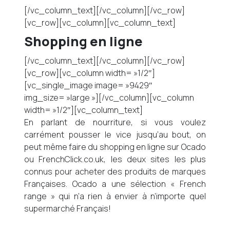
[/vc_column_text][/vc_column][/vc_row]
[vc_row][vc_column][vc_column_text]
Shopping en ligne
[/vc_column_text][/vc_column][/vc_row]
[vc_row][vc_column width= »1/2″]
[vc_single_image image= »9429″
img_size= »large »][/vc_column][vc_column
width= »1/2″][vc_column_text]
En parlant de nourriture, si vous voulez
carrément pousser le vice jusqu’au bout, on
peut même faire du shopping en ligne sur Ocado
ou FrenchClick.co.uk, les deux sites les plus
connus pour acheter des produits de marques
Françaises. Ocado a une sélection « French
range » qui n’a rien à envier à n’importe quel
supermarché Français!